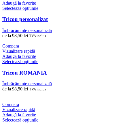
alese
Adaugă la favorite
în
Acest
Selectează opțiunile
pagina
produs
produsului.
are
Tricou personalizat
mai
multe
Îmbrăcăminte personalizată
variații.
de la
98,50
lei
TVA inclus
Opțiunile
pot
Compara
fi
Vizualizare rapidă
alese
Adaugă la favorite
în
Acest
Selectează opțiunile
pagina
produs
produsului.
are
Tricou ROMANIA
mai
multe
Îmbrăcăminte personalizată
variații.
de la
98,50
lei
TVA inclus
Opțiunile
pot
fi
Compara
alese
Vizualizare rapidă
în
Adaugă la favorite
pagina
Acest
Selectează opțiunile
produsului.
produs