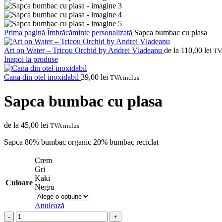
Prima pagină
Îmbrăcăminte personalizată
Sapca bumbac cu plasa
Art on Water – Tricou Orchid by Andrei Vladeanu
de la
110,00
lei
TV
Inapoi la produse
Cana din otel inoxidabil
39,00
lei
TVA inclus
Sapca bumbac cu plasa
de la
45,00
lei
TVA inclus
Sapca 80% bumbac organic 20% bumbac reciclat
Crem
Gri
Kaki
Culoare
Negru
Anulează
Cantitate