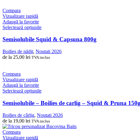
pot
fi
Compara
alese
Vizualizare rapidă
în
Adaugă la favorite
pagina
Acest
Selectează opțiunile
produsului.
produs
are
Semisolubile Squid & Capsuna 800g
mai
multe
Boilies de nădit
,
Noutati 2026
variații.
de la
25,00
lei
TVA inclus
Opțiunile
pot
fi
Compara
alese
Vizualizare rapidă
în
Adaugă la favorite
pagina
Acest
Selectează opțiunile
produsului.
produs
are
Semisolubile – Boilies de carlig – Squid & Pruna 150
mai
multe
Boilies de cârlig
,
Noutati 2026
variații.
de la
19,00
lei
TVA inclus
Opțiunile
pot
Compara
fi
Vizualizare rapidă