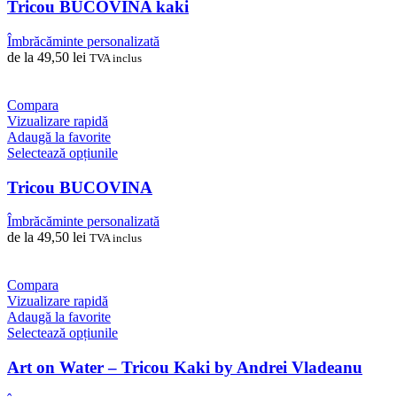
are
Tricou BUCOVINA kaki
mai
multe
Îmbrăcăminte personalizată
variații.
de la
49,50
lei
TVA inclus
Opțiunile
pot
fi
Compara
alese
Vizualizare rapidă
în
Adaugă la favorite
pagina
Acest
Selectează opțiunile
produsului.
produs
are
Tricou BUCOVINA
mai
multe
Îmbrăcăminte personalizată
variații.
de la
49,50
lei
TVA inclus
Opțiunile
pot
fi
Compara
alese
Vizualizare rapidă
în
Adaugă la favorite
pagina
Acest
Selectează opțiunile
produsului.
produs
are
Art on Water – Tricou Kaki by Andrei Vladeanu
mai
multe