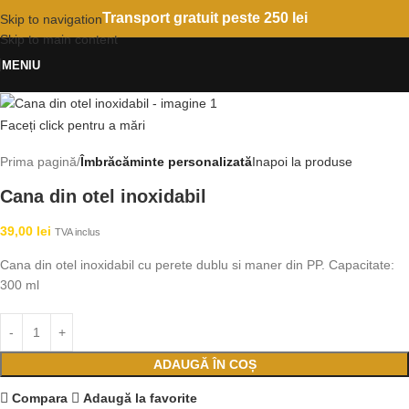
Transport gratuit peste 250 lei
Skip to navigation
Skip to main content
MENIU
Faceți click pentru a mări
Prima pagină
Îmbrăcăminte personalizată
Inapoi la produse
Cana din otel inoxidabil
39,00
lei
TVA inclus
Cana din otel inoxidabil cu perete dublu si maner din PP. Capacitate:
300 ml
ADAUGĂ ÎN COȘ
Compara
Adaugă la favorite