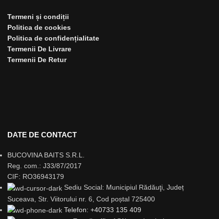
Termeni și condiții
Politica de cookies
Politica de confidențialitate
Termenii De Livrare
Termenii De Retur
DATE DE CONTACT
BUCOVINA BAITS S.R.L.
Reg. com.: J33/87/2017
CIF: RO36943179
Sediu Social: Municipiul Rădăuţi, Județ
Suceava, Str. Viitorului nr. 6, Cod poștal 725400
Telefon: +40733 135 409