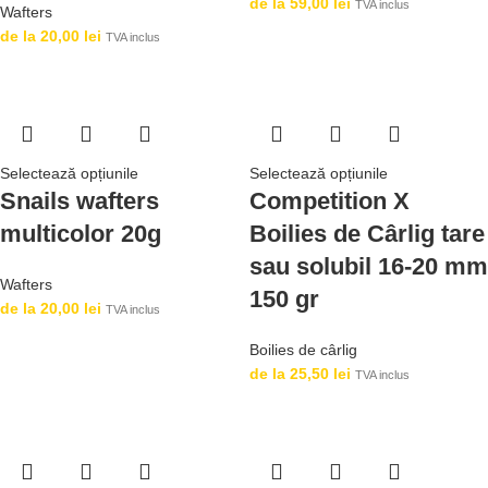
de la
59,00
lei
TVA inclus
Wafters
de la
20,00
lei
TVA inclus
Selectează opțiunile
Selectează opțiunile
Snails wafters
Competition X
multicolor 20g
Boilies de Cârlig tare
sau solubil 16-20 mm
Wafters
150 gr
de la
20,00
lei
TVA inclus
Boilies de cârlig
de la
25,50
lei
TVA inclus