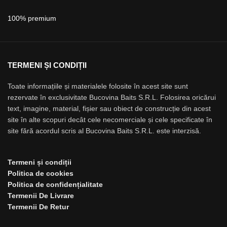
100% premium
TERMENI ȘI CONDIȚII
Toate informațiile și materialele folosite în acest site sunt
rezervate în exclusivitate Bucovina Baits S.R.L. Folosirea oricărui
text, imagine, material, fișier sau obiect de construcție din acest
site în alte scopuri decât cele necomerciale și cele specificate în
site fără acordul scris al Bucovina Baits S.R.L. este interzisă.
Termeni și condiții
Politica de cookies
Politica de confidențialitate
Termenii De Livrare
Termenii De Retur