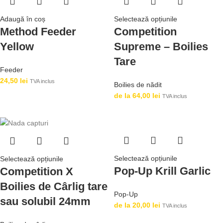
Adaugă în coș
Selectează opțiunile
Method Feeder
Competition
Yellow
Supreme – Boilies
Tare
Feeder
24,50
lei
TVA inclus
Boilies de nădit
de la
64,00
lei
TVA inclus
Selectează opțiunile
Selectează opțiunile
Pop-Up Krill Garlic
Competition X
Boilies de Cârlig tare
Pop-Up
sau solubil 24mm
de la
20,00
lei
TVA inclus