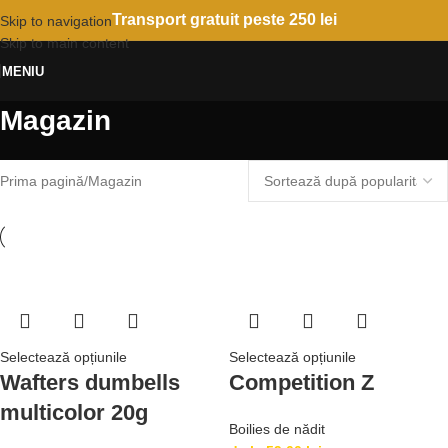
Transport gratuit peste 250 lei
Skip to navigation
Skip to main content
MENIU
Magazin
Prima pagină
Magazin
Selectează opțiunile
Selectează opțiunile
Wafters dumbells
Competition Z
multicolor 20g
Boilies de nădit