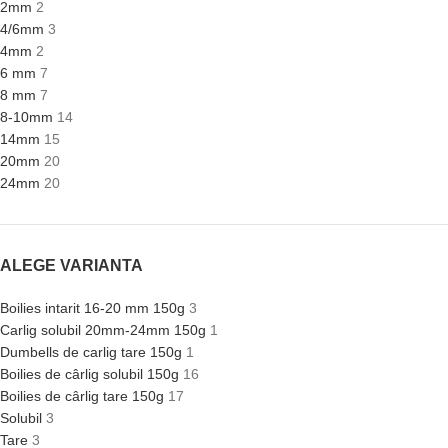
2mm
2
4/6mm
3
4mm
2
6 mm
7
8 mm
7
8-10mm
14
14mm
15
20mm
20
24mm
20
ALEGE VARIANTA
Boilies intarit 16-20 mm 150g
3
Carlig solubil 20mm-24mm 150g
1
Dumbells de carlig tare 150g
1
Boilies de cârlig solubil 150g
16
Boilies de cârlig tare 150g
17
Solubil
3
Tare
3