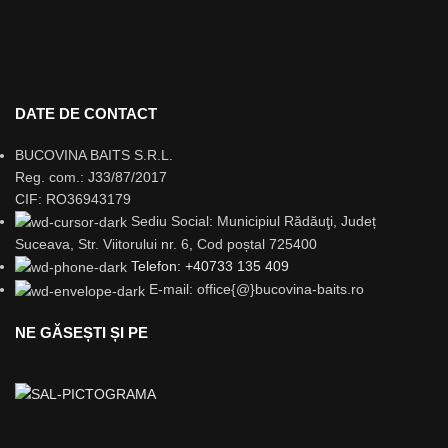
DATE DE CONTACT
BUCOVINA BAITS S.R.L.
Reg. com.: J33/87/2017
CIF: RO36943179
Sediu Social: Municipiul Rădăuţi, Județ
Suceava, Str. Viitorului nr. 6, Cod poștal 725400
Telefon: +40733 135 409
E-mail: office{@}bucovina-baits.ro
NE GĂSEȘTI ȘI PE