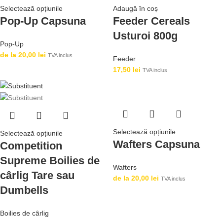
Selectează opțiunile
Adaugă în coș
Pop-Up Capsuna
Feeder Cereals
Usturoi 800g
Pop-Up
de la
20,00
lei
TVA inclus
Feeder
17,50
lei
TVA inclus
Selectează opțiunile
Selectează opțiunile
Wafters Capsuna
Competition
Supreme Boilies de
Wafters
cârlig Tare sau
de la
20,00
lei
TVA inclus
Dumbells
Boilies de cârlig