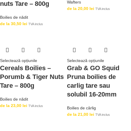
Wafters
nuts Tare – 800g
de la
20,00
lei
TVA inclus
Boilies de nădit
de la
30,50
lei
TVA inclus
Selectează opțiunile
Selectează opțiunile
Cereals Boilies –
Grab & GO Squid
Porumb & Tiger Nuts
Pruna boilies de
Tare – 800g
carlig tare sau
solubil 16-20mm
Boilies de nădit
de la
23,00
lei
TVA inclus
Boilies de cârlig
de la
21,00
lei
TVA inclus