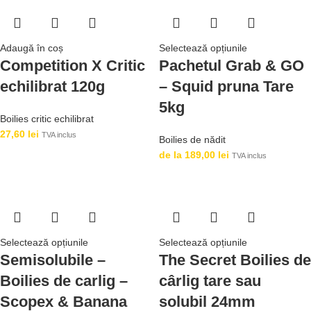
Adaugă în coș
Selectează opțiunile
Competition X Critic
Pachetul Grab & GO
echilibrat 120g
– Squid pruna Tare
5kg
Boilies critic echilibrat
27,60
lei
TVA inclus
Boilies de nădit
de la
189,00
lei
TVA inclus
Selectează opțiunile
Selectează opțiunile
Semisolubile –
The Secret Boilies de
Boilies de carlig –
cârlig tare sau
Scopex & Banana
solubil 24mm