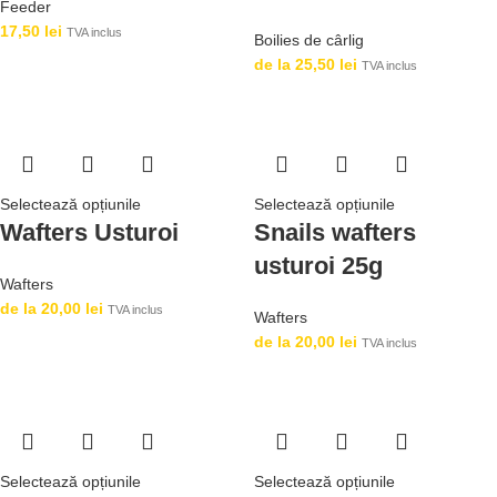
Feeder
17,50
lei
TVA inclus
Boilies de cârlig
de la
25,50
lei
TVA inclus
Selectează opțiunile
Selectează opțiunile
Wafters Usturoi
Snails wafters
usturoi 25g
Wafters
de la
20,00
lei
TVA inclus
Wafters
de la
20,00
lei
TVA inclus
Selectează opțiunile
Selectează opțiunile