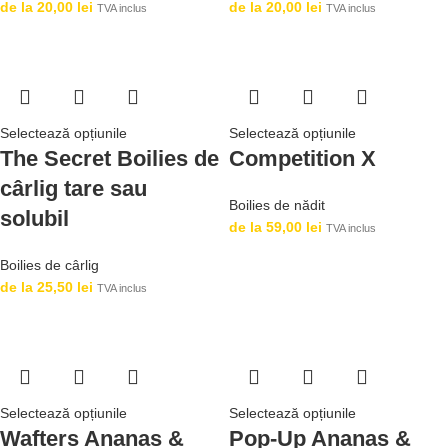
de la
20,00
lei
de la
20,00
lei
TVA inclus
TVA inclus
Selectează opțiunile
Selectează opțiunile
The Secret Boilies de
Competition X
cârlig tare sau
Boilies de nădit
solubil
de la
59,00
lei
TVA inclus
Boilies de cârlig
de la
25,50
lei
TVA inclus
Selectează opțiunile
Selectează opțiunile
Wafters Ananas &
Pop-Up Ananas &