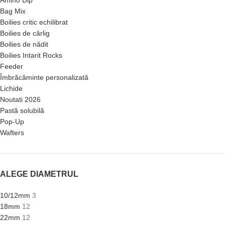
Bag Mix
Boilies critic echilibrat
Boilies de cârlig
Boilies de nădit
Boilies Intarit Rocks
Feeder
Îmbrăcăminte personalizată
Lichide
Noutati 2026
Pastă solubilă
Pop-Up
Wafters
ALEGE DIAMETRUL
10/12mm
3
18mm
12
22mm
12