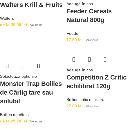
Wafters Krill & Fruits
Adaugă în coș
Feeder Cereals
Wafters
Natural 800g
de la
20,00
lei
TVA inclus
Feeder
17,50
lei
TVA inclus
Adaugă în coș
Competition Z Critic
Selectează opțiunile
Monster Trap Boilies
echilibrat 120g
de Cârlig tare sau
Boilies critic echilibrat
solubil
27,60
lei
TVA inclus
Boilies de cârlig
de la
25,50
lei
TVA inclus