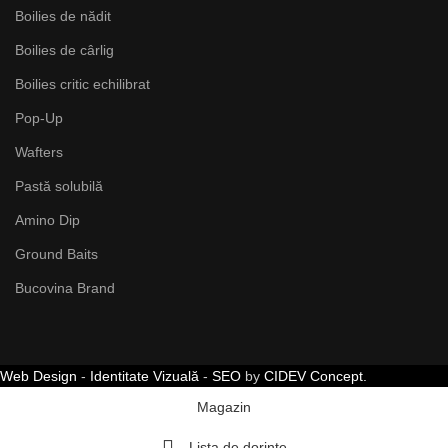
Boilies de nădit
Boilies de cârlig
Boilies critic echilibrat
Pop-Up
Wafters
Pastă solubilă
Amino Dip
Ground Baits
Bucovina Brand
Web Design
-
Identitate Vizuală
-
SEO
by
CIDEV Concept.
Magazin
Lista de dorințe