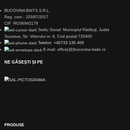
BUCOVINA BAITS S.R.L.
Reg. com.: J33/87/2017
CIF: RO36943179
Sediu Social: Municipiul Rădăuţi, Județ
Suceava, Str. Viitorului nr. 6, Cod poștal 725400
Telefon: +40733 135 409
E-mail: office{@}bucovina-baits.ro
NE GĂSEȘTI ȘI PE
PRODUSE