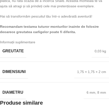
plătică, nu rata ocazia de a încerca Snails. Această momeală te va
ajuta să atragi și să prindeți cele mai pretențioase exemplare.
Hai să transformăm pescuitul tău într-o adevărată aventură!
Recomandam testarea tuturor monturilor inainte de folosire
deoarece greutatea carligelor poate fi diferita.
Informații suplimentare
GREUTATE
0,03 kg
DIMENSIUNI
1,75 × 1,75 × 2 cm
DIAMETRU
6 mm
,
8 mm
Produse similare