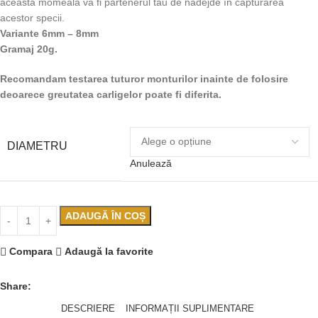
această momeală va fi partenerul tău de nădejde în capturarea
acestor specii.
Variante 6mm – 8mm
Gramaj 20g.
Recomandam testarea tuturor monturilor inainte de folosire
deoarece greutatea carligelor poate fi diferita.
DIAMETRU
Anulează
ADAUGĂ ÎN COȘ
Compara
Adaugă la favorite
Share:
DESCRIERE
INFORMAȚII SUPLIMENTARE