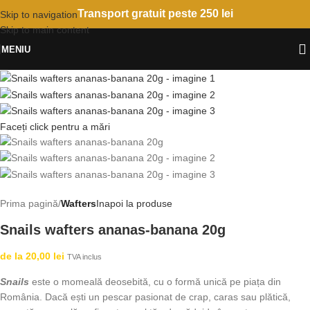
Transport gratuit peste 250 lei
Skip to navigation
Skip to main content
MENIU
Faceți click pentru a mări
Prima pagină
Wafters
Inapoi la produse
Snails wafters ananas-banana 20g
de la
20,00
lei
TVA inclus
Snails
este o momeală deosebită, cu o formă unică pe piața din
România. Dacă ești un pescar pasionat de crap, caras sau plătică,