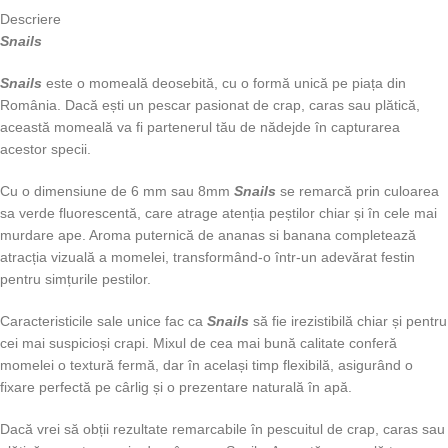
Descriere
Snails
Snails
este o momeală deosebită, cu o formă unică pe piața din
România. Dacă ești un pescar pasionat de crap, caras sau plătică,
această momeală va fi partenerul tău de nădejde în capturarea
acestor specii.
Cu o dimensiune de 6 mm sau 8mm
Snails
se remarcă prin culoarea
sa verde fluorescentă, care atrage atenția peștilor chiar și în cele mai
murdare ape. Aroma puternică de ananas si banana completează
atracția vizuală a momelei, transformând-o într-un adevărat festin
pentru simțurile pestilor.
Caracteristicile sale unice fac ca
Snails
să fie irezistibilă chiar și pentru
cei mai suspicioși crapi. Mixul de cea mai bună calitate conferă
momelei o textură fermă, dar în același timp flexibilă, asigurând o
fixare perfectă pe cârlig și o prezentare naturală în apă.
Dacă vrei să obții rezultate remarcabile în pescuitul de crap, caras sau