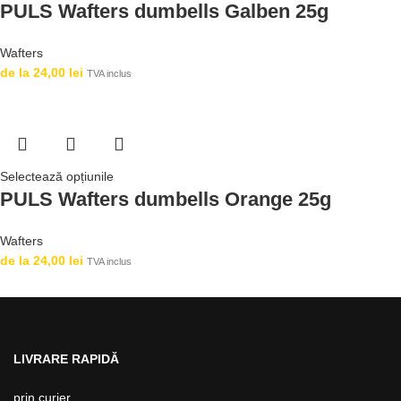
PULS Wafters dumbells Galben 25g
Wafters
de la
24,00
lei
TVA inclus
Selectează opțiunile
PULS Wafters dumbells Orange 25g
Wafters
de la
24,00
lei
TVA inclus
LIVRARE RAPIDĂ
prin curier