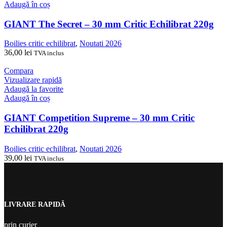
Adaugă în coș
GIANT The Secret – 30 mm Critic Echilibrat 220g
Boilies critic echilibrat
,
Noutati 2026
36,00
lei
TVA inclus
Compara
Vizualizare rapidă
Adaugă la favorite
Adaugă în coș
GIANT Competition Supreme – 30 mm Critic
Echilibrat 220g
Boilies critic echilibrat
,
Noutati 2026
39,00
lei
TVA inclus
LIVRARE RAPIDĂ
prin curier