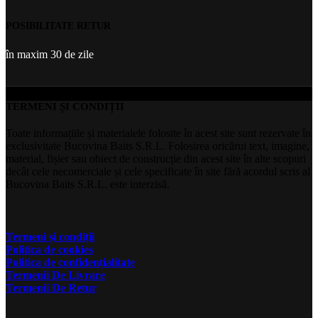
POSIBILITATE RETUR
în maxim 30 de zile
TERMENI ȘI CONDIȚII
Toate informațiile și materialele folosite în acest site sunt rezervate în
exclusivitate Bucovina Baits S.R.L. Folosirea oricărui text, imagine,
material, fișier sau obiect de construcție din acest site în alte scopuri
decât cele necomerciale și cele specificate în site fără acordul scris al
Bucovina Baits S.R.L. este interzisă.
Termeni și condiții
Politica de cookies
Politica de confidențialitate
Termenii De Livrare
Termenii De Retur