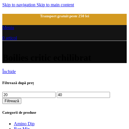
Skip to navigation
Skip to main content
Transport gratuit peste 250 lei
Meniu
0
articol
Boilies critic echilibrat
Închide
Filtrează după preț
Preț
Preț
minim
maxim
Filtrează
Categorii de produse
Amino Dip
Bag Mix