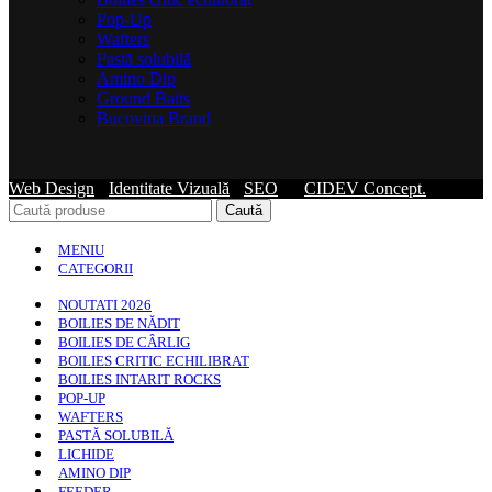
Pop-Up
Wafters
Pastă solubilă
Amino Dip
Ground Baits
Bucovina Brand
Web Design
-
Identitate Vizuală
-
SEO
by
CIDEV Concept.
Caută
MENIU
CATEGORII
NOUTATI 2026
BOILIES DE NĂDIT
BOILIES DE CÂRLIG
BOILIES CRITIC ECHILIBRAT
BOILIES INTARIT ROCKS
POP-UP
WAFTERS
PASTĂ SOLUBILĂ
LICHIDE
AMINO DIP
FEEDER