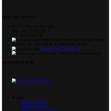
DATE DE CONTACT
BUCOVINA BAITS S.R.L.
Reg. com.: J33/87/2017
CIF: RO36943179
Sediu Social: Municipiul Rădăuţi, Județ
Suceava, Str. Viitorului nr. 6, Cod poștal 725400
Telefon: +40733 135 409
E-mail: office{@}bucovina-baits.ro
NE GĂSEȘTI ȘI PE
Produse
Boilies de nădit
Boilies de cârlig
Boilies critic echilibrat