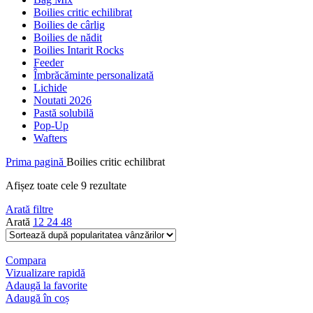
Boilies critic echilibrat
Boilies de cârlig
Boilies de nădit
Boilies Intarit Rocks
Feeder
Îmbrăcăminte personalizată
Lichide
Noutati 2026
Pastă solubilă
Pop-Up
Wafters
Prima pagină
Boilies critic echilibrat
Sortat
Afișez toate cele 9 rezultate
după
Arată filtre
popularitate
Arată
12
24
48
Compara
Vizualizare rapidă
Adaugă la favorite
Adaugă în coș