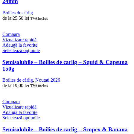
24mm
multe
variații.
Boilies de cârlig
Opțiunile
de la
25,50
lei
TVA inclus
pot
fi
alese
Compara
în
Vizualizare rapidă
pagina
Adaugă la favorite
produsului.
Acest
Selectează opțiunile
produs
are
Semisolubile – Boilies de carlig – Squid & Capsuna
mai
150g
multe
variații.
Boilies de cârlig
,
Noutati 2026
Opțiunile
de la
19,00
lei
TVA inclus
pot
fi
alese
Compara
în
Vizualizare rapidă
pagina
Adaugă la favorite
produsului.
Acest
Selectează opțiunile
produs
are
Semisolubile – Boilies de carlig – Scopex & Banana
mai