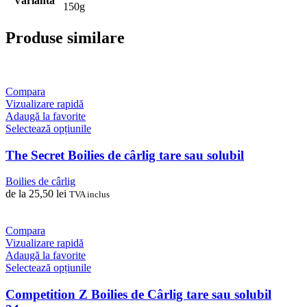
Variantă
150g
Produse similare
Compara
Vizualizare rapidă
Adaugă la favorite
Acest
Selectează opțiunile
produs
are
The Secret Boilies de cârlig tare sau solubil
mai
multe
Boilies de cârlig
variații.
de la
25,50
lei
TVA inclus
Opțiunile
pot
fi
Compara
alese
Vizualizare rapidă
în
Adaugă la favorite
pagina
Acest
Selectează opțiunile
produsului.
produs
are
Competition Z Boilies de Cârlig tare sau solubil
mai