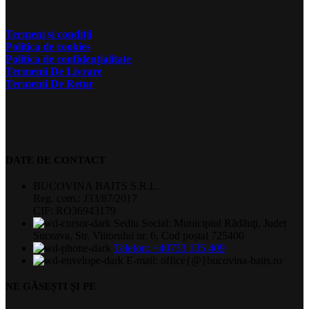
Termeni și condiții
Politica de cookies
Politica de confidențialitate
Termenii De Livrare
Termenii De Retur
DATE DE CONTACT
BUCOVINA BAITS S.R.L.
Reg. com.: J33/87/2017
CIF: RO36943179
Sediu Social: Municipiul Rădăuţi, Județ
Suceava, Str. Viitorului nr. 6, Cod poștal 725400
Telefon: +40733 135 409
E-mail: office{@}bucovina-baits.ro
NE GĂSEȘTI ȘI PE