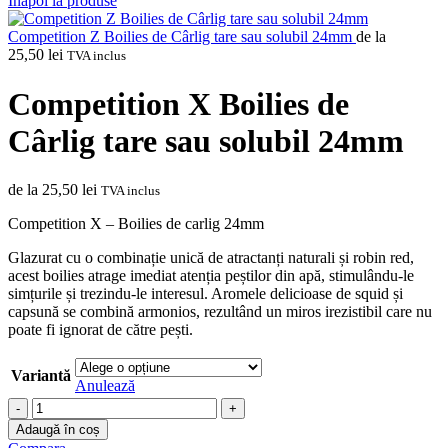
Inapoi la produse
Competition Z Boilies de Cârlig tare sau solubil 24mm
de la
25,50
lei
TVA inclus
Competition X Boilies de
Cârlig tare sau solubil 24mm
de la
25,50
lei
TVA inclus
Competition X – Boilies de carlig 24mm
Glazurat cu o combinație unică de atractanți naturali și robin red,
acest boilies atrage imediat atenția peștilor din apă, stimulându-le
simțurile și trezindu-le interesul. Aromele delicioase de squid și
capsună se combină armonios, rezultând un miros irezistibil care nu
poate fi ignorat de către pești.
Variantă
Anulează
Cantitate
Competition
Adaugă în coș
X