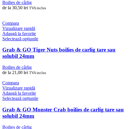
multe
Boilies de cârlig
variații.
de la
30,50
lei
TVA inclus
Opțiunile
pot
fi
Compara
alese
Vizualizare rapidă
în
Adaugă la favorite
pagina
Acest
Selectează opțiunile
produsului.
produs
are
Grab & GO Tiger Nuts boilies de carlig tare sau
mai
solubil 24mm
multe
variații.
Boilies de cârlig
Opțiunile
de la
21,00
lei
TVA inclus
pot
fi
Compara
alese
Vizualizare rapidă
în
Adaugă la favorite
pagina
Acest
Selectează opțiunile
produsului.
produs
are
Grab & GO Monster Crab boilies de carlig tare sau
mai
solubil 24mm
multe
variații.
Boilies de cârlig