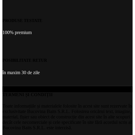
PRODUSE TESTATE
100% premium
POSIBILITATE RETUR
în maxim 30 de zile
TERMENI ȘI CONDIȚII
Toate informațiile și materialele folosite în acest site sunt rezervate în
exclusivitate Bucovina Baits S.R.L. Folosirea oricărui text, imagine,
material, fișier sau obiect de construcție din acest site în alte scopuri
decât cele necomerciale și cele specificate în site fără acordul scris al
Bucovina Baits S.R.L. este interzisă.