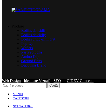
Produse
Boilies de nădit
Boilies de cârlig
Boilies critic echilibrat
Pop-Up
Wafters
Pastă solubilă
Amino Dip
Ground Baits
Bucovina Brand
Web Design
-
Identitate Vizuală
-
SEO
by
CIDEV Concept.
Caută
MENIU
CATEGORII
NOUTATI 2026