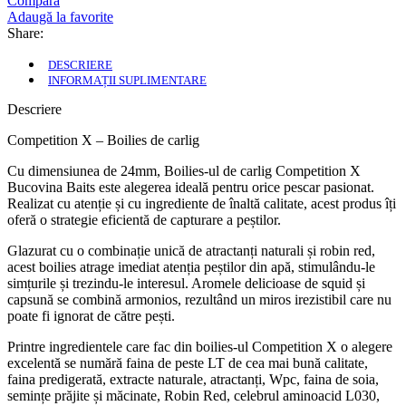
Compara
Boilies
Adaugă la favorite
de
Share:
Cârlig
tare
DESCRIERE
sau
INFORMAȚII SUPLIMENTARE
solubil
24mm
Descriere
Competition X – Boilies de carlig
Cu dimensiunea de 24mm, Boilies-ul de carlig Competition X
Bucovina Baits este alegerea ideală pentru orice pescar pasionat.
Realizat cu atenție și cu ingrediente de înaltă calitate, acest produs îți
oferă o strategie eficientă de capturare a peștilor.
Glazurat cu o combinație unică de atractanți naturali și robin red,
acest boilies atrage imediat atenția peștilor din apă, stimulându-le
simțurile și trezindu-le interesul. Aromele delicioase de squid și
capsună se combină armonios, rezultând un miros irezistibil care nu
poate fi ignorat de către pești.
Printre ingredientele care fac din boilies-ul Competition X o alegere
excelentă se numără faina de peste LT de cea mai bună calitate,
faina predigerată, extracte naturale, atractanți, Wpc, faina de soia,
semințe prăjite și măcinate, Robin Red, celebrul aminoacid L030,