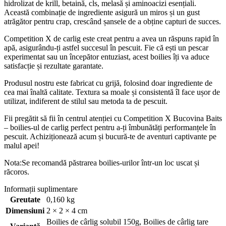
hidrolizat de krill, betaină, cls, melasă și aminoacizi esențiali.
Această combinație de ingrediente asigură un miros și un gust
atrăgător pentru crap, crescând șansele de a obține capturi de succes.
Competition X de carlig este creat pentru a avea un răspuns rapid în
apă, asigurându-ți astfel succesul în pescuit. Fie că ești un pescar
experimentat sau un începător entuziast, acest boilies îți va aduce
satisfacție și rezultate garantate.
Produsul nostru este fabricat cu grijă, folosind doar ingrediente de
cea mai înaltă calitate. Textura sa moale și consistentă îl face ușor de
utilizat, indiferent de stilul sau metoda ta de pescuit.
Fii pregătit să fii în centrul atenției cu Competition X Bucovina Baits
– boilies-ul de carlig perfect pentru a-ți îmbunătăți performanțele în
pescuit. Achiziționează acum și bucură-te de aventuri captivante pe
malul apei!
Nota:Se recomandă păstrarea boilies-urilor într-un loc uscat și
răcoros.
Informații suplimentare
Greutate
0,160 kg
Dimensiuni
2 × 2 × 4 cm
Boilies de cârlig solubil 150g
,
Boilies de cârlig tare