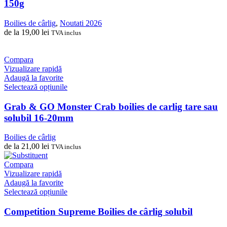
150g
multe
variații.
Boilies de cârlig
,
Noutati 2026
Opțiunile
de la
19,00
lei
TVA inclus
pot
fi
alese
Compara
în
Vizualizare rapidă
pagina
Adaugă la favorite
produsului.
Acest
Selectează opțiunile
produs
are
Grab & GO Monster Crab boilies de carlig tare sau
mai
solubil 16-20mm
multe
variații.
Boilies de cârlig
Opțiunile
de la
21,00
lei
TVA inclus
pot
fi
Compara
alese
Vizualizare rapidă
în
Adaugă la favorite
pagina
Acest
Selectează opțiunile
produsului.
produs
are
Competition Supreme Boilies de cârlig solubil
mai