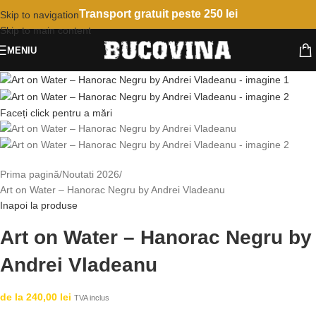
Transport gratuit peste 250 lei
Skip to navigation
Skip to main content
MENIU
Faceți click pentru a mări
Prima pagină
Noutati 2026
Art on Water – Hanorac Negru by Andrei Vladeanu
Inapoi la produse
Art on Water – Hanorac Negru by
Andrei Vladeanu
de la
240,00
lei
TVA inclus