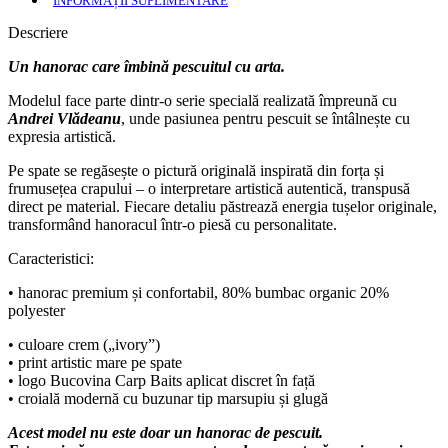
INFORMAȚII SUPLIMENTARE
Andrei
Vladeanu
Descriere
Un hanorac care îmbină pescuitul cu arta.
Modelul face parte dintr-o serie specială realizată împreună cu
Andrei Vlădeanu
, unde pasiunea pentru pescuit se întâlnește cu
expresia artistică.
Pe spate se regăsește o pictură originală inspirată din forța și
frumusețea crapului – o interpretare artistică autentică, transpusă
direct pe material. Fiecare detaliu păstrează energia tușelor originale,
transformând hanoracul într-o piesă cu personalitate.
Caracteristici:
• hanorac premium și confortabil, 80% bumbac organic 20%
polyester
• culoare crem („ivory”)
• print artistic mare pe spate
• logo Bucovina Carp Baits aplicat discret în față
• croială modernă cu buzunar tip marsupiu și glugă
Acest model nu este doar un hanorac de pescuit.