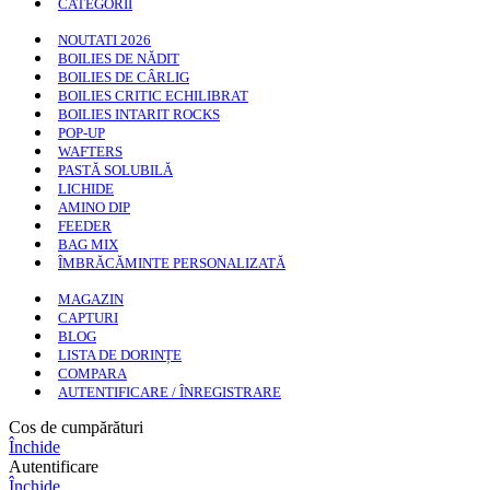
CATEGORII
NOUTATI 2026
BOILIES DE NĂDIT
BOILIES DE CÂRLIG
BOILIES CRITIC ECHILIBRAT
BOILIES INTARIT ROCKS
POP-UP
WAFTERS
PASTĂ SOLUBILĂ
LICHIDE
AMINO DIP
FEEDER
BAG MIX
ÎMBRĂCĂMINTE PERSONALIZATĂ
MAGAZIN
CAPTURI
BLOG
LISTA DE DORINȚE
COMPARA
AUTENTIFICARE / ÎNREGISTRARE
Cos de cumpărături
Închide
Autentificare
Închide