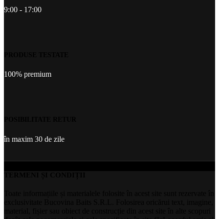
9:00 - 17:00
PRODUSE TESTATE
100% premium
POSIBILITATE RETUR
în maxim 30 de zile
TERMENI ȘI CONDIȚII
Toate informațiile și materialele folosite în acest site sunt rezervate în
exclusivitate Bucovina Baits S.R.L. Folosirea oricărui text, imagine,
material, fișier sau obiect de construcție din acest site în alte scopuri