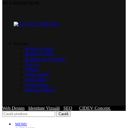
NE GĂSEȘTI ȘI PE
Produse
Boilies de nădit
Boilies de cârlig
Boilies critic echilibrat
Pop-Up
Wafters
Pastă solubilă
Amino Dip
Ground Baits
Bucovina Brand
Web Design
-
Identitate Vizuală
-
SEO
by
CIDEV Concept.
Caută
MENIU