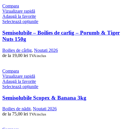
alese
Compara
în
Vizualizare rapidă
pagina
Adaugă la favorite
produsului.
Acest
Selectează opțiunile
produs
are
Semisolubile – Boilies de carlig – Porumb & Tiger
mai
Nuts 150g
multe
variații.
Boilies de cârlig
,
Noutati 2026
Opțiunile
de la
19,00
lei
TVA inclus
pot
fi
alese
Compara
în
Vizualizare rapidă
pagina
Adaugă la favorite
produsului.
Acest
Selectează opțiunile
produs
are
Semisolubile Scopex & Banana 3kg
mai
multe
Boilies de nădit
,
Noutati 2026
variații.
de la
75,00
lei
TVA inclus
Opțiunile
pot
fi