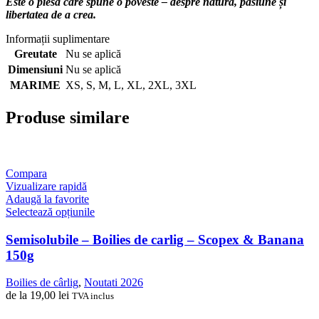
Este o piesă care spune o poveste – despre natură, pasiune și
libertatea de a crea.
Informații suplimentare
Greutate
Nu se aplică
Dimensiuni
Nu se aplică
MARIME
XS
,
S
,
M
,
L
,
XL
,
2XL
,
3XL
Produse similare
Compara
Vizualizare rapidă
Adaugă la favorite
Acest
Selectează opțiunile
produs
are
Semisolubile – Boilies de carlig – Scopex & Banana
mai
150g
multe
variații.
Boilies de cârlig
,
Noutati 2026
Opțiunile
de la
19,00
lei
TVA inclus
pot
fi