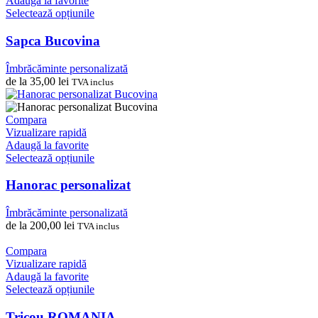
Adaugă la favorite
pagina
Acest
Selectează opțiunile
produsului.
produs
are
Sapca Bucovina
mai
multe
Îmbrăcăminte personalizată
variații.
de la
35,00
lei
TVA inclus
Opțiunile
pot
fi
Compara
alese
Vizualizare rapidă
în
Adaugă la favorite
pagina
Acest
Selectează opțiunile
produsului.
produs
are
Hanorac personalizat
mai
multe
Îmbrăcăminte personalizată
variații.
de la
200,00
lei
TVA inclus
Opțiunile
pot
Compara
fi
Vizualizare rapidă
alese
Adaugă la favorite
în
Acest
Selectează opțiunile
pagina
produs
produsului.
are
Tricou ROMANIA