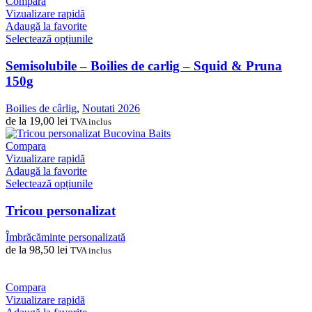
Compara
alese
Vizualizare rapidă
în
Adaugă la favorite
pagina
Acest
Selectează opțiunile
produsului.
produs
are
Semisolubile – Boilies de carlig – Squid & Pruna
mai
150g
multe
variații.
Boilies de cârlig
,
Noutati 2026
Opțiunile
de la
19,00
lei
TVA inclus
pot
fi
Compara
alese
Vizualizare rapidă
în
Adaugă la favorite
pagina
Acest
Selectează opțiunile
produsului.
produs
are
Tricou personalizat
mai
multe
Îmbrăcăminte personalizată
variații.
de la
98,50
lei
TVA inclus
Opțiunile
pot
fi
Compara
alese
Vizualizare rapidă
în