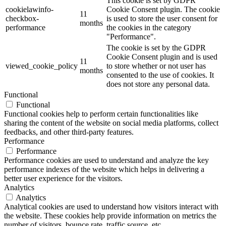
This cookie is set by GDPR
cookielawinfo-
Cookie Consent plugin. The cookie
11
checkbox-
is used to store the user consent for
months
performance
the cookies in the category
"Performance".
The cookie is set by the GDPR
Cookie Consent plugin and is used
11
viewed_cookie_policy
to store whether or not user has
months
consented to the use of cookies. It
does not store any personal data.
Functional
Functional
Functional cookies help to perform certain functionalities like
sharing the content of the website on social media platforms, collect
feedbacks, and other third-party features.
Performance
Performance
Performance cookies are used to understand and analyze the key
performance indexes of the website which helps in delivering a
better user experience for the visitors.
Analytics
Analytics
Analytical cookies are used to understand how visitors interact with
the website. These cookies help provide information on metrics the
number of visitors, bounce rate, traffic source, etc.