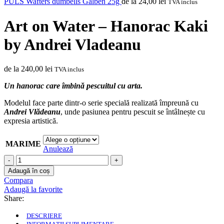
PULS Wafters dumbells Galben 25g
de la
24,00
lei
TVA inclus
Art on Water – Hanorac Kaki
by Andrei Vladeanu
de la
240,00
lei
TVA inclus
Un hanorac care îmbină pescuitul cu arta.
Modelul face parte dintr-o serie specială realizată împreună cu
Andrei Vlădeanu
, unde pasiunea pentru pescuit se întâlnește cu
expresia artistică.
MARIME
Anulează
Cantitate
Art
Adaugă în coș
on
Compara
Water
Adaugă la favorite
-
Share:
Hanorac
Kaki
DESCRIERE
by