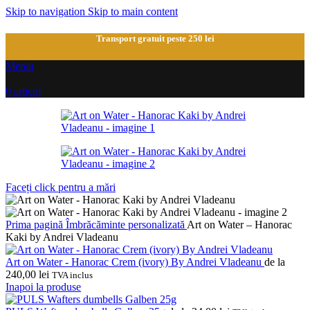
Skip to navigation
Skip to main content
Transport gratuit peste 250 lei
Meniu
0
articol
Faceți click pentru a mări
Prima pagină
Îmbrăcăminte personalizată
Art on Water – Hanorac
Kaki by Andrei Vladeanu
Art on Water - Hanorac Crem (ivory) By Andrei Vladeanu
de la
240,00
lei
TVA inclus
Inapoi la produse