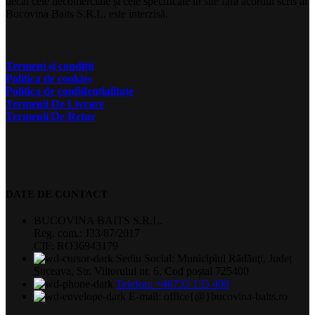
decât cele necomerciale și cele specificate în site fără acordul scris al
Bucovina Baits S.R.L. este interzisă.
Termeni și condiții
Politica de cookies
Politica de confidențialitate
Termenii De Livrare
Termenii De Retur
DATE DE CONTACT
BUCOVINA BAITS S.R.L.
Reg. com.: J33/87/2017
CIF: RO36943179
Sediu Social: Municipiul Rădăuţi, Județ
Suceava, Str. Viitorului nr. 6, Cod poștal 725400
Telefon: +40733 135 409
E-mail: office{@}bucovina-baits.ro