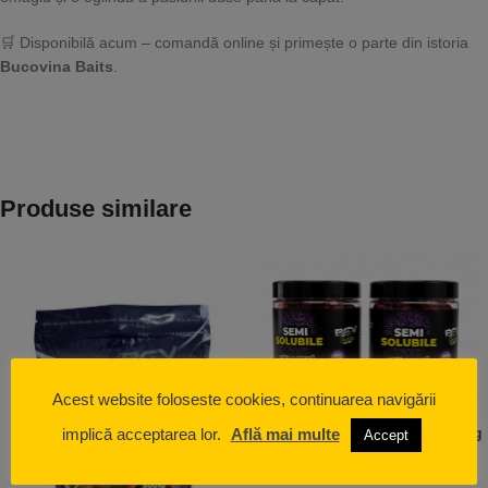
🛒 Disponibilă acum – comandă online și primește o parte din istoria
Bucovina Baits
.
Produse similare
Acest website foloseste cookies, continuarea navigării
Semisolubile – Boilies de carlig
implică acceptarea lor.
Află mai multe
Accept
– Squid & Pruna 150g