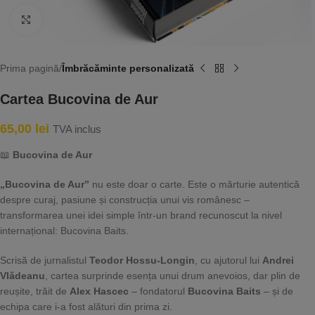
Faceți click pentru a mări
Prima pagină
Îmbrăcăminte personalizată
Cartea Bucovina de Aur
65,00
lei
TVA inclus
📖
Bucovina de Aur
„Bucovina de Aur”
nu este doar o carte. Este o mărturie autentică
despre curaj, pasiune și construcția unui vis românesc –
transformarea unei idei simple într-un brand recunoscut la nivel
internațional: Bucovina Baits.
Scrisă de jurnalistul
Teodor Hossu-Longin
, cu ajutorul lui
Andrei
Vlădeanu
, cartea surprinde esența unui drum anevoios, dar plin de
reușite, trăit de
Alex Hascec
– fondatorul
Bucovina Baits
– și de
echipa care i-a fost alături din prima zi.