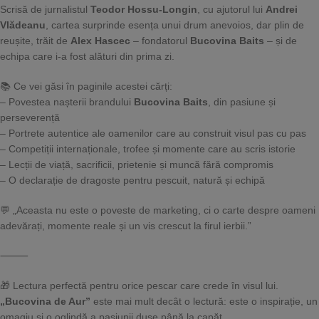
Scrisă de jurnalistul
Teodor Hossu-Longin
, cu ajutorul lui
Andrei
Vlădeanu
, cartea surprinde esența unui drum anevoios, dar plin de
reușite, trăit de
Alex Hascec
– fondatorul
Bucovina Baits
– și de
echipa care i-a fost alături din prima zi.
📚 Ce vei găsi în paginile acestei cărți:
– Povestea nașterii brandului
Bucovina Baits
, din pasiune și
perseverență
– Portrete autentice ale oamenilor care au construit visul pas cu pas
– Competiții internaționale, trofee și momente care au scris istorie
– Lecții de viață, sacrificii, prietenie și muncă fără compromis
– O declarație de dragoste pentru pescuit, natură și echipă
💬 „Aceasta nu este o poveste de marketing, ci o carte despre oameni
adevărați, momente reale și un vis crescut la firul ierbii.”
⸻
🎁 Lectura perfectă pentru orice pescar care crede în visul lui.
„Bucovina de Aur”
este mai mult decât o lectură: este o inspirație, un
omagiu și o oglindă a pasiunii duse până la capăt.