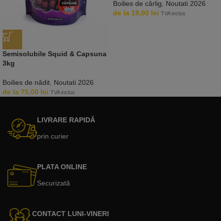
Boilies de cârlig
,
Noutati 2026
de la
19,00
lei
TVA inclus
Semisolubile Squid & Capsuna
3kg
Boilies de nădit
,
Noutati 2026
de la
75,00
lei
TVA inclus
LIVRARE RAPIDĂ
prin curier
PLATA ONLINE
Securizată
CONTACT LUNI-VINERI