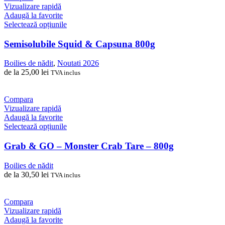
alese
Vizualizare rapidă
în
Adaugă la favorite
pagina
Acest
Selectează opțiunile
produsului.
produs
are
Semisolubile Squid & Capsuna 800g
mai
multe
Boilies de nădit
,
Noutati 2026
variații.
de la
25,00
lei
TVA inclus
Opțiunile
pot
fi
Compara
alese
Vizualizare rapidă
în
Adaugă la favorite
pagina
Acest
Selectează opțiunile
produsului.
produs
are
Grab & GO – Monster Crab Tare – 800g
mai
multe
Boilies de nădit
variații.
de la
30,50
lei
TVA inclus
Opțiunile
pot
fi
Compara
alese
Vizualizare rapidă
în
Adaugă la favorite