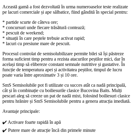
Această gamă a fost dezvoltată în urma numeroaselor teste realizate
pe lacuri comerciale și ape sălbatice, fiind gândită în special pentru:
* partide scurte de câteva ore;
* concursuri unde fiecare trăsătură contează;
* pescuit de weekend;
* situații în care peștele trebuie activat rapid;
* lacuri cu presiune mare de pescuit.
Procesul controlat de semisolubilizare permite bilei să își păstreze
forma suficient timp pentru a rezista atacurilor peștilor mici, dar în
același timp să elibereze constant semnale nutritive și gustative. În
funcție de temperatura apei și activitatea peștilor, timpul de lucru
poate varia între aproximativ 3 și 10 ore.
SmS Semisolubile pot fi utilizate cu succes atât ca nadă principală,
cât și în combinație cu boiliesurile clasice Bucovina Baits. Mulți
pescari aleg să creeze un pat de nadă mixt, folosind boiliesuri clasice
pentru hrănire și SmS Semisolubile pentru a genera atracția imediată.
Avantaje principale:
✔️ Activare foarte rapidă în apă
✔️ Putere mare de atracție încă din primele minute