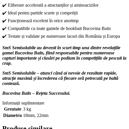
✔️ Eliberare accelerată a atractanților și aminoacizilor
✔️ Ideal pentru partide scurte și competiții
✔️ Funcționează excelent în orice anotimp
✔️ Compatibile cu toate gamele de hookbait Bucovina Baits
✔️ Testate și validate pe numeroase lacuri din România și Europa
SmS Semisolubile au devenit în scurt timp una dintre revelațiile
gamei Bucovina Baits, fiind responsabile pentru numeroase
capturi importante și clasări pe podium în competițiile de pescuit la
crap.
SmS Semisolubile – atunci când ai nevoie de rezultate rapide,
atracție maximă și încrederea că fiecare oră petrecută pe baltă
contează.
Bucovina Baits – Rețeta Succesului.
Informații suplimentare
Greutate
3 kg
Diametru
18mm
,
22mm
Produse similare