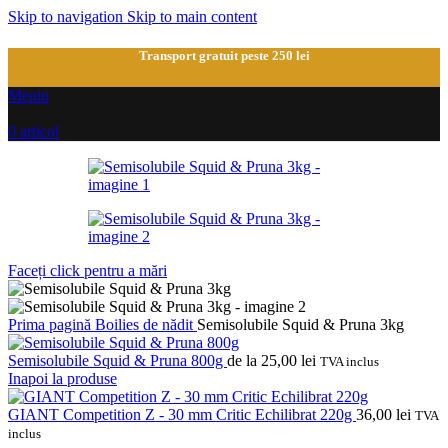
Skip to navigation
Skip to main content
Transport gratuit peste 250 lei
Meniu
0
articol
Faceți click pentru a mări
Prima pagină
Boilies de nădit
Semisolubile Squid & Pruna 3kg
Semisolubile Squid & Pruna 800g
de la
25,00
lei
TVA inclus
Inapoi la produse
GIANT Competition Z - 30 mm Critic Echilibrat 220g
36,00
lei
TVA
inclus