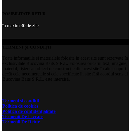
POSIBILITATE RETUR
în maxim 30 de zile
TERMENI ȘI CONDIȚII
Toate informațiile și materialele folosite în acest site sunt rezervate în
exclusivitate Bucovina Baits S.R.L. Folosirea oricărui text, imagine,
material, fișier sau obiect de construcție din acest site în alte scopuri
decât cele necomerciale și cele specificate în site fără acordul scris al
Bucovina Baits S.R.L. este interzisă.
Termeni și condiții
Politica de cookies
Politica de confidențialitate
Termenii De Livrare
Termenii De Retur