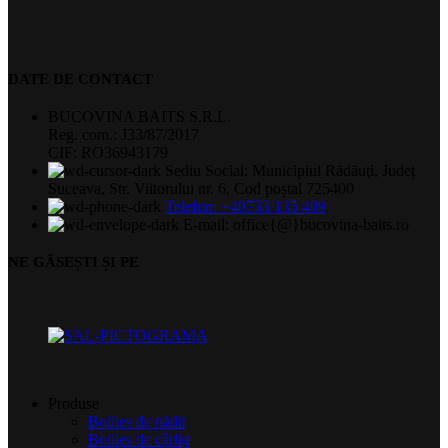
DATE DE CONTACT
BUCOVINA BAITS S.R.L.
Reg. com.: J33/87/2017
CIF: RO36943179
Sediu Social: Municipiul Rădăuţi, Județ
Suceava, Str. Viitorului nr. 6, Cod poștal 725400
Telefon: +40733 135 409
E-mail: office{@}bucovina-baits.ro
NE GĂSEȘTI ȘI PE
Produse
Boilies de nădit
Boilies de cârlig