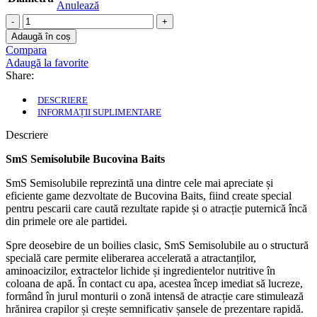
Anulează
Cantitate
Semisolubile
Adaugă în coș
Squid
Compara
&
Adaugă la favorite
Pruna
Share:
3kg
DESCRIERE
INFORMAȚII SUPLIMENTARE
Descriere
SmS Semisolubile Bucovina Baits
SmS Semisolubile reprezintă una dintre cele mai apreciate și
eficiente game dezvoltate de Bucovina Baits, fiind create special
pentru pescarii care caută rezultate rapide și o atracție puternică încă
din primele ore ale partidei.
Spre deosebire de un boilies clasic, SmS Semisolubile au o structură
specială care permite eliberarea accelerată a atractanților,
aminoacizilor, extractelor lichide și ingredientelor nutritive în
coloana de apă. În contact cu apa, acestea încep imediat să lucreze,
formând în jurul monturii o zonă intensă de atracție care stimulează
hrănirea crapilor și crește semnificativ șansele de prezentare rapidă.