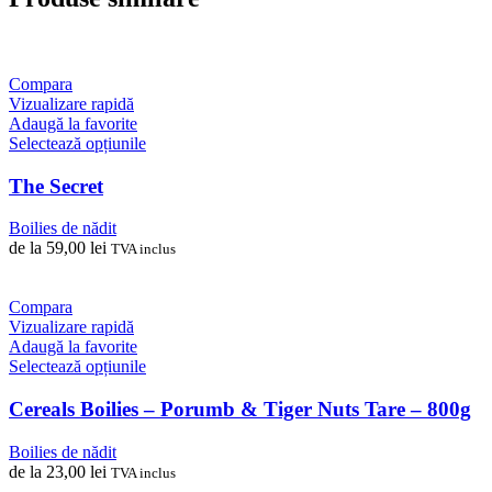
Compara
Vizualizare rapidă
Adaugă la favorite
Acest
Selectează opțiunile
produs
are
The Secret
mai
multe
Boilies de nădit
variații.
de la
59,00
lei
TVA inclus
Opțiunile
pot
fi
Compara
alese
Vizualizare rapidă
în
Adaugă la favorite
pagina
Acest
Selectează opțiunile
produsului.
produs
are
Cereals Boilies – Porumb & Tiger Nuts Tare – 800g
mai
multe
Boilies de nădit
variații.
de la
23,00
lei
TVA inclus
Opțiunile