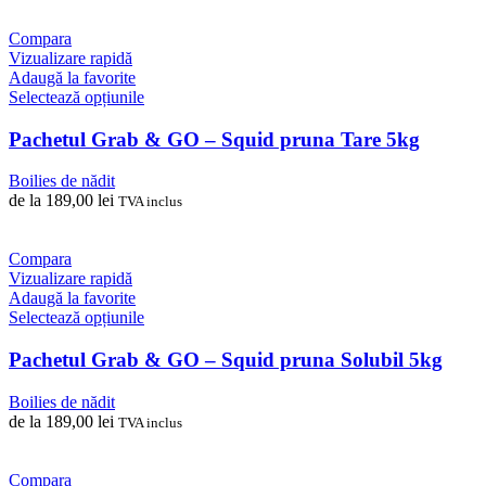
pot
fi
Compara
alese
Vizualizare rapidă
în
Adaugă la favorite
pagina
Acest
Selectează opțiunile
produsului.
produs
are
Pachetul Grab & GO – Squid pruna Tare 5kg
mai
multe
Boilies de nădit
variații.
de la
189,00
lei
TVA inclus
Opțiunile
pot
fi
Compara
alese
Vizualizare rapidă
în
Adaugă la favorite
pagina
Acest
Selectează opțiunile
produsului.
produs
are
Pachetul Grab & GO – Squid pruna Solubil 5kg
mai
multe
Boilies de nădit
variații.
de la
189,00
lei
TVA inclus
Opțiunile
pot
fi
Compara