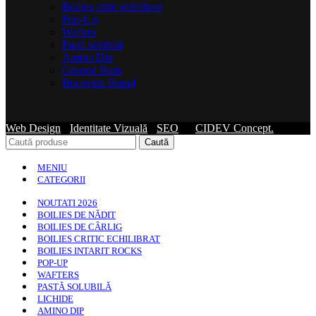
Boilies critic echilibrat
Pop-Up
Wafters
Pastă solubilă
Amino Dip
Ground Baits
Bucovina Brand
Web Design
-
Identitate Vizuală
-
SEO
by
CIDEV Concept.
Caută
MENIU
CATEGORII
NOUTATI 2026
BOILIES DE NĂDIT
BOILIES DE CÂRLIG
BOILIES CRITIC ECHILIBRAT
BOILIES INTARIT ROCKS
POP-UP
WAFTERS
PASTĂ SOLUBILĂ
LICHIDE
AMINO DIP