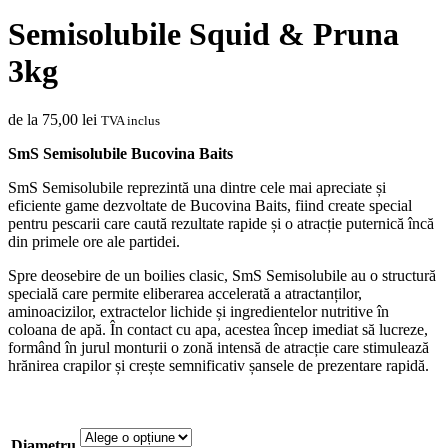
Semisolubile Squid & Pruna
3kg
de la
75,00
lei
TVA inclus
SmS Semisolubile Bucovina Baits
SmS Semisolubile reprezintă una dintre cele mai apreciate și
eficiente game dezvoltate de Bucovina Baits, fiind create special
pentru pescarii care caută rezultate rapide și o atracție puternică încă
din primele ore ale partidei.
Spre deosebire de un boilies clasic, SmS Semisolubile au o structură
specială care permite eliberarea accelerată a atractanților,
aminoacizilor, extractelor lichide și ingredientelor nutritive în
coloana de apă. În contact cu apa, acestea încep imediat să lucreze,
formând în jurul monturii o zonă intensă de atracție care stimulează
hrănirea crapilor și crește semnificativ șansele de prezentare rapidă.
Diametru